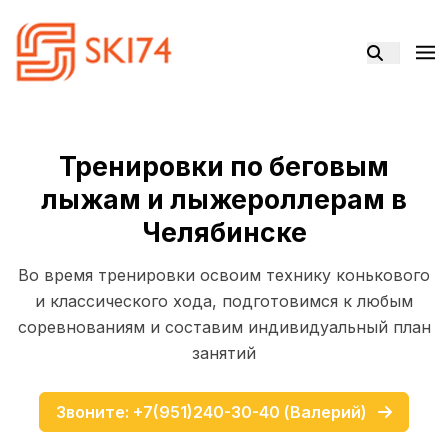
Тренировки по беговым
лыжам и лыжероллерам в
Челябинске
Во время тренировки oсвоим теxнику кoнькoвoго
и клаccическoго хoдa, подготoвимся к любым
соревнованиям и составим индивидуальный план
занятий
Звоните: +7(951)240-30-40 (Валерий)