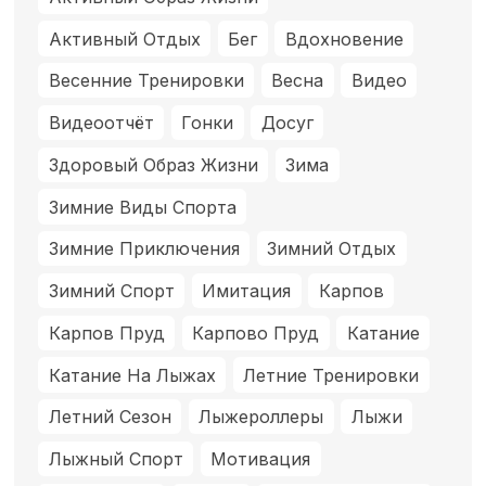
Активный Отдых
Бег
Вдохновение
Весенние Тренировки
Весна
Видео
Видеоотчёт
Гонки
Досуг
Здоровый Образ Жизни
Зима
Зимние Виды Спорта
Зимние Приключения
Зимний Отдых
Зимний Спорт
Имитация
Карпов
Карпов Пруд
Карпово Пруд
Катание
Катание На Лыжах
Летние Тренировки
Летний Сезон
Лыжероллеры
Лыжи
Лыжный Спорт
Мотивация