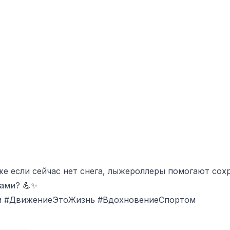
же если сейчас нет снега, лыжероллеры помогают сохр
нами? 💪✨
и #ДвижениеЭтоЖизнь #ВдохновениеСпортом